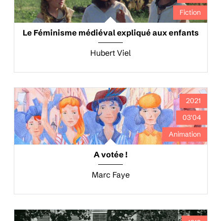
Fiction
Le Féminisme médiéval expliqué aux enfants
Hubert Viel
2021
03'04
Animation
A votée !
Marc Faye