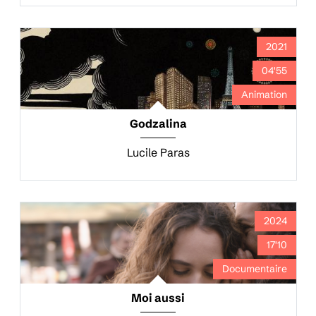
2021
04'55
Animation
Godzalina
Lucile Paras
2024
17'10
Documentaire
Moi aussi