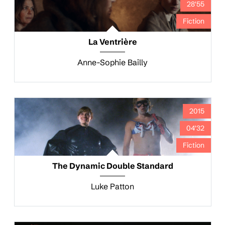
28'55
Fiction
La Ventrière
Anne-Sophie Bailly
2015
04'32
Fiction
The Dynamic Double Standard
Luke Patton