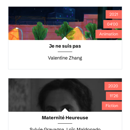
2021
04'00
Animation
Je ne suis pas
Valentine Zhang
2020
11'26
Fiction
Maternité Heureuse
Sylvie Gravagna, Loïc Maldonado