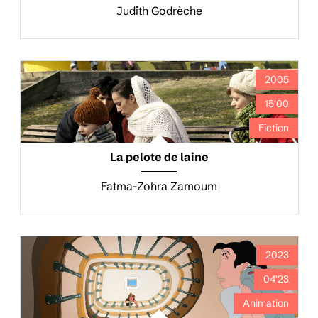
Judith Godrèche
2005
15'00
Fiction
La pelote de laine
Fatma-Zohra Zamoum
2023
04'23
Animation