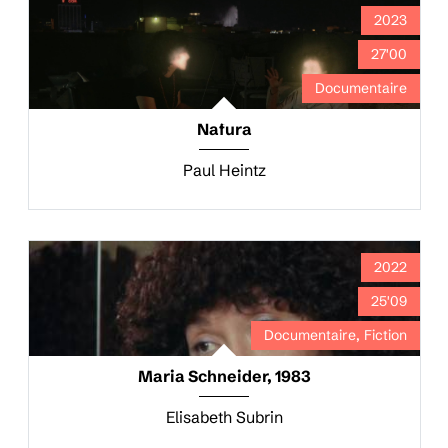
2023
27'00
Documentaire
Nafura
Paul Heintz
2022
25'09
Documentaire, Fiction
Maria Schneider, 1983
Elisabeth Subrin