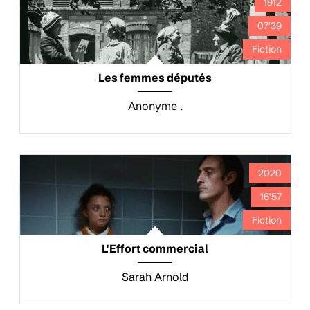
1912
07'39
Fiction
Les femmes députés
Anonyme .
2020
16'57
Fiction
L'Effort commercial
Sarah Arnold