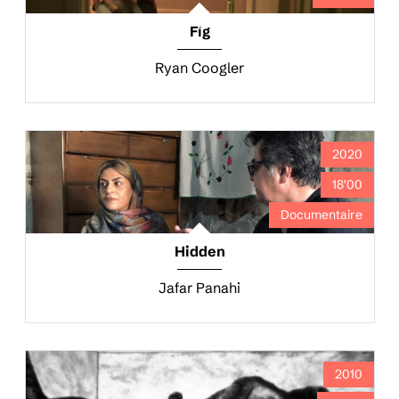
Fig
Ryan Coogler
2020
18'00
Documentaire
Hidden
Jafar Panahi
2010