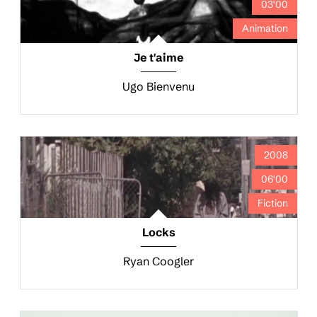
03'00
Animation
Je t'aime
Ugo Bienvenu
2008
06'00
Fiction
Locks
Ryan Coogler