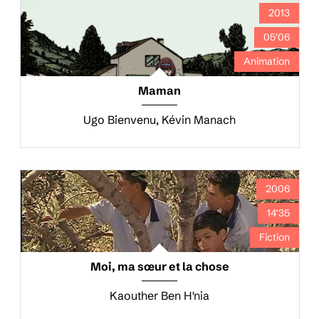
2013
05'06
Animation
Maman
Ugo Bienvenu, Kévin Manach
2006
14'35
Fiction
Moi, ma sœur et la chose
Kaouther Ben H'nia