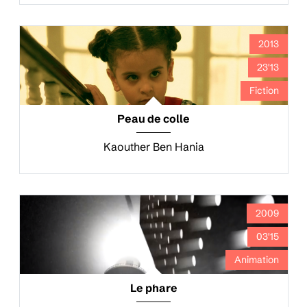
2013
23'13
Fiction
Peau de colle
Kaouther Ben Hania
2009
03'15
Animation
Le phare