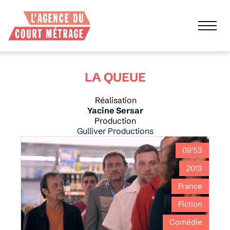
LA QUEUE
Réalisation
Yacine Sersar
Production
Gulliver Productions
09'53
2013
France
Fiction
Comédie