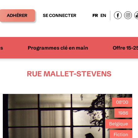
ADHÉRER
SE CONNECTER
FR
EN
ns
Programmes clé en main
Offre 15-2
RUE MALLET-STEVENS
08'00
1986
Belgique
Fiction