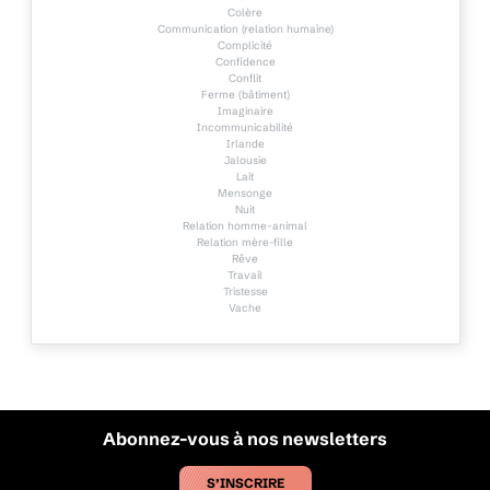
Colère
Communication (relation humaine)
Complicité
Confidence
Conflit
Ferme (bâtiment)
Imaginaire
Incommunicabilité
Irlande
Jalousie
Lait
Mensonge
Nuit
Relation homme-animal
Relation mère-fille
Rêve
Travail
Tristesse
Vache
Abonnez-vous à nos newsletters
S’INSCRIRE