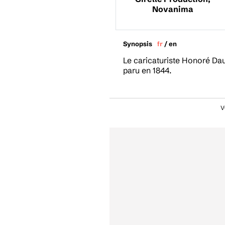
Novanima
Synopsis
fr
/
en
Le caricaturiste Honoré Dau
paru en 1844.
V