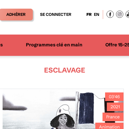
ADHÉRER
SE CONNECTER
FR
EN
ns
Programmes clé en main
Offre 15-2
ESCLAVAGE
03'46
2021
France
Animation