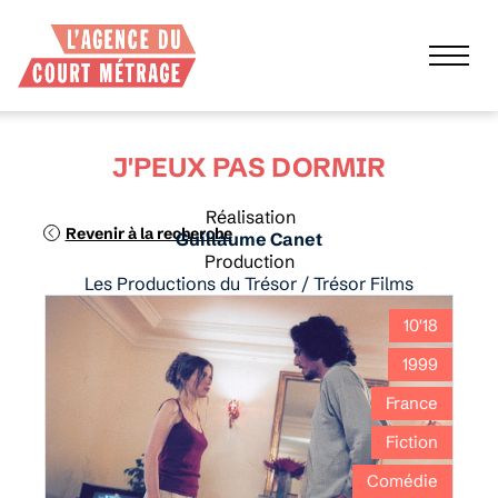
J'PEUX PAS DORMIR
Réalisation
Revenir à la recherche
Guillaume Canet
Production
Les Productions du Trésor / Trésor Films
10'18
1999
France
Fiction
Comédie