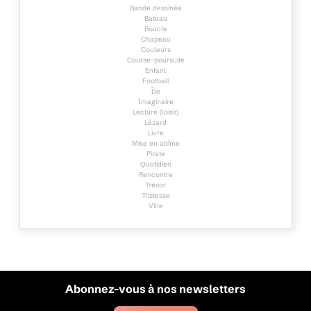
Bande dessinée
Bateau
Boucle
Chapeau
Couleurs
Course-poursuite
Enfant
Football
Île
Imaginaire
Lecture (loisir)
Lézard
Livre
Mise en abîme
Pirate
Quotidien
Rencontre
Trésor
Tristesse
Ville
Abonnez-vous à nos newsletters