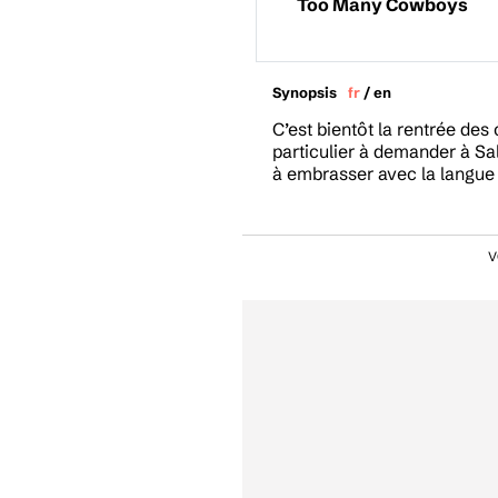
Too Many Cowboys
Synopsis
fr
/
en
C’est bientôt la rentrée de
particulier à demander à Sa
à embrasser avec la langue av
V