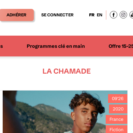
ADHÉRER
SE CONNECTER
FR
EN
ns
Programmes clé en main
Offre 15-2
LA CHAMADE
09'26
2020
France
Fiction