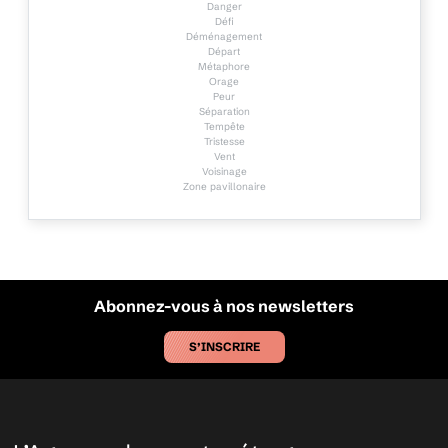
Danger
Défi
Déménagement
Départ
Métaphore
Orage
Peur
Séparation
Tempête
Tristesse
Vent
Voisinage
Zone pavillonaire
Abonnez-vous à nos newsletters
S’INSCRIRE